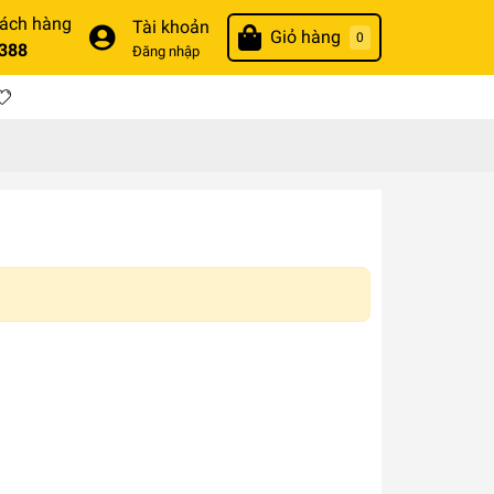
hách hàng
Tài khoản
Giỏ hàng
0
388
Đăng nhập